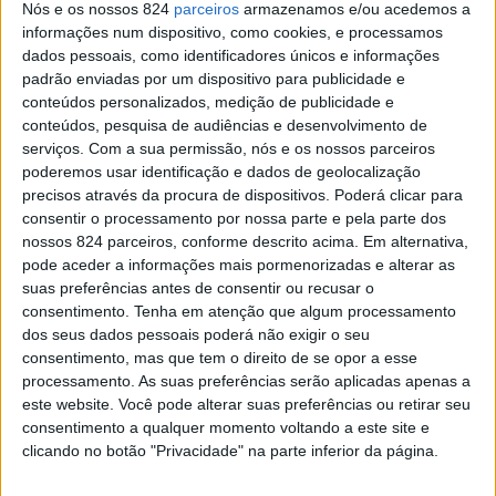
Portalegre: Habemus Orçamento
Nós e os nossos 824
parceiros
armazenamos e/ou acedemos a
informações num dispositivo, como cookies, e processamos
Redacção
-
28 de Dezembro, 2021
dados pessoais, como identificadores únicos e informações
padrão enviadas por um dispositivo para publicidade e
conteúdos personalizados, medição de publicidade e
conteúdos, pesquisa de audiências e desenvolvimento de
serviços.
Com a sua permissão, nós e os nossos parceiros
poderemos usar identificação e dados de geolocalização
precisos através da procura de dispositivos. Poderá clicar para
consentir o processamento por nossa parte e pela parte dos
nossos 824 parceiros, conforme descrito acima. Em alternativa,
pode aceder a informações mais pormenorizadas e alterar as
suas preferências antes de consentir ou recusar o
Câmara aprova orçamento municipal para 2022
consentimento.
Tenha em atenção que algum processamento
Redacção
-
20 de Dezembro, 2021
dos seus dados pessoais poderá não exigir o seu
consentimento, mas que tem o direito de se opor a esse
processamento. As suas preferências serão aplicadas apenas a
Publicidade
este website. Você pode alterar suas preferências ou retirar seu
consentimento a qualquer momento voltando a este site e
clicando no botão "Privacidade" na parte inferior da página.