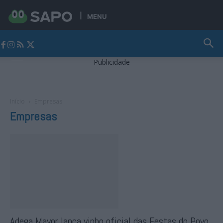
MENU
Jornal Alto Alentejo
Publicidade
Início
Empresas
Empresas
Adega Mayor lança vinho oficial das Festas do Povo