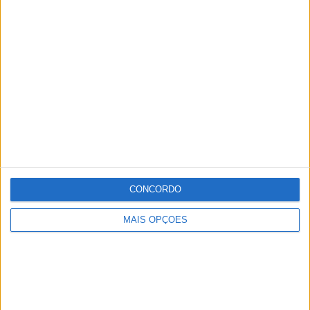
MaxFinance inaugura agência em Portalegre
Redacção
-
18 de Março, 2025
Foi inaugurada na tarde desta terça-feira, dia 18, a agência de
Portalegre da MaxFinace Interior, localizada na Rua D. Nuno
Álvares Pereira, no centro...
CONCORDO
MAIS OPÇÕES