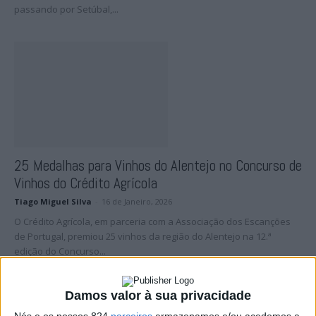
passando por Setúbal,...
25 Medalhas para Vinhos do Alentejo no Concurso de
Vinhos do Crédito Agrícola
Tiago Miguel Silva
-
16 de Janeiro, 2026
O Crédito Agrícola, em parceria com a Associação dos Escanções
de Portugal, premiou 25 vinhos da região do Alentejo na 12.ª
edição do Concurso...
Damos valor à sua privacidade
Nós e os nossos 824
parceiros
armazenamos e/ou acedemos a