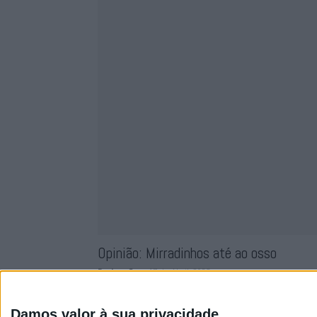
Opinião: Mirradinhos até ao osso
Redacção
-
17 de Abril, 2025
Conhecidos que são os dados do recenseamento e
comparação com os dados de 31 de...
Damos valor à sua privacidade