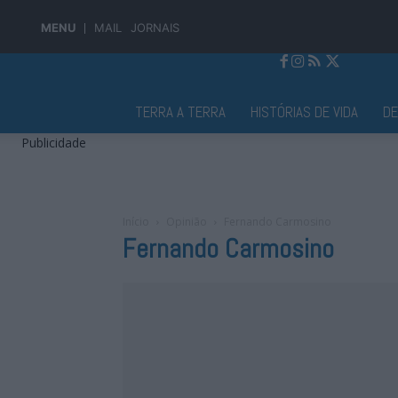
MENU
MAIL
JORNAIS
Jornal Alto Alentejo
TERRA A TERRA
HISTÓRIAS DE VIDA
D
Publicidade
Início
Opinião
Fernando Carmosino
Fernando Carmosino