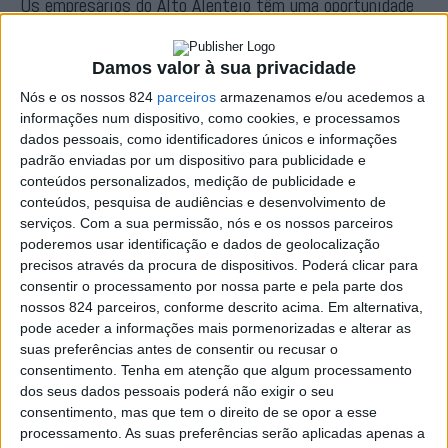
Os empresários do Alto Alentejo têm uma oportunidade
única para digitalizar os seus negócios com apoio
Damos valor à sua privacidade
técnico e financeiro. No âmbito do projeto
Aceleradoras
Nós e os nossos 824
parceiros
armazenamos e/ou acedemos a
do Comércio Digital
, estão disponíveis
vouchers até
informações num dispositivo, como cookies, e processamos
2.000 euros
para ajudar micro e pequenas empresas a
dados pessoais, como identificadores únicos e informações
padrão enviadas por um dispositivo para publicidade e
entrarem no mundo digital.
conteúdos personalizados, medição de publicidade e
conteúdos, pesquisa de audiências e desenvolvimento de
serviços.
Com a sua permissão, nós e os nossos parceiros
A iniciativa é promovida pela
ACIPS – Associação
poderemos usar identificação e dados de geolocalização
Comercial e Industrial de Ponte de Sor
, no contexto
precisos através da procura de dispositivos. Poderá clicar para
consentir o processamento por nossa parte e pela parte dos
do
Plano de Recuperação e Resiliência (PRR)
, e visa
nossos 824 parceiros, conforme descrito acima. Em alternativa,
pode aceder a informações mais pormenorizadas e alterar as
apoiar a transição digital do comércio e dos serviços
suas preferências antes de consentir ou recusar o
locais através de ações como:
consentimento.
Tenha em atenção que algum processamento
dos seus dados pessoais poderá não exigir o seu
consentimento, mas que tem o direito de se opor a esse
Criação ou renovação de websites
processamento. As suas preferências serão aplicadas apenas a