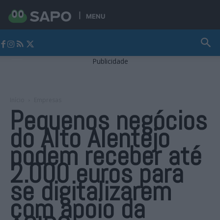
MENU
Jornal Alto Alentejo
Publicidade
Início
Empresas
Pequenos negócios
do Alto Alentejo
podem receber até
2.000 euros para
se digitalizarem
com apoio da