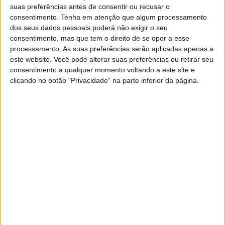
suas preferências antes de consentir ou recusar o
empresa sólida e líder de Mercado no sector da
consentimento.
Tenha em atenção que algum processamento
Intermediação de Crédito a nível nacional, registada no
dos seus dados pessoais poderá não exigir o seu
consentimento, mas que tem o direito de se opor a esse
Banco de Portugal como Intermediário de Crédito
processamento. As suas preferências serão aplicadas apenas a
este website. Você pode alterar suas preferências ou retirar seu
Vinculado.
consentimento a qualquer momento voltando a este site e
clicando no botão "Privacidade" na parte inferior da página.
Na inauguração da agência marcaram presença os
representantes nacionais da MaxFinace, os gerentes da
Remax Portalegre, a presidente da Câmara de
Portalegre, parceiros do sector bancário da região,
agentes imobiliários e empresário da região.
Mais desenvolvimentos na edição impressa da
próxima semana (26 de Março) do Jornal Alto