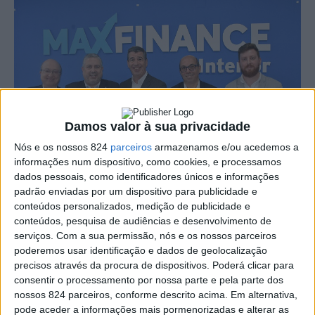
Damos valor à sua privacidade
Nós e os nossos 824
parceiros
armazenamos e/ou acedemos a
informações num dispositivo, como cookies, e processamos
dados pessoais, como identificadores únicos e informações
padrão enviadas por um dispositivo para publicidade e
conteúdos personalizados, medição de publicidade e
Foi inaugurada na tarde desta terça-feira, dia 18, a
conteúdos, pesquisa de audiências e desenvolvimento de
serviços.
Com a sua permissão, nós e os nossos parceiros
agência de Portalegre da MaxFinace Interior, localizada
poderemos usar identificação e dados de geolocalização
na Rua D. Nuno Álvares Pereira, no centro da cidade.
precisos através da procura de dispositivos. Poderá clicar para
consentir o processamento por nossa parte e pela parte dos
nossos 824 parceiros, conforme descrito acima. Em alternativa,
A MAXFINANCE foi constituída em 2008 e é hoje uma
pode aceder a informações mais pormenorizadas e alterar as