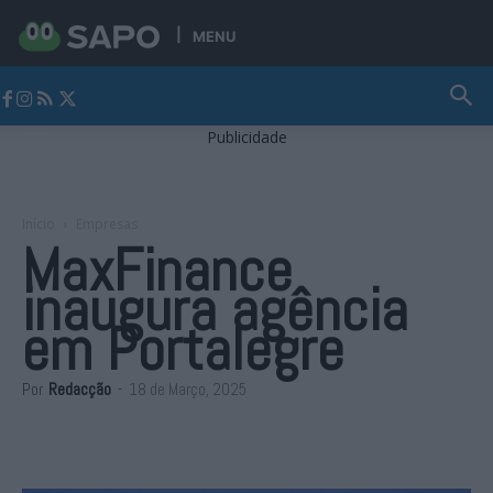
MENU
Jornal Alto Alentejo
Publicidade
Início
Empresas
MaxFinance
inaugura agência
em Portalegre
Por
Redacção
-
18 de Março, 2025