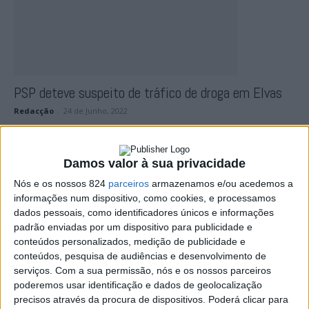
PSP deteve suspeito de tráfico de droga em Elvas
Redacção
-
24 de Junho, 2022
Damos valor à sua privacidade
Nós e os nossos 824
parceiros
armazenamos e/ou acedemos a
informações num dispositivo, como cookies, e processamos
dados pessoais, como identificadores únicos e informações
padrão enviadas por um dispositivo para publicidade e
conteúdos personalizados, medição de publicidade e
conteúdos, pesquisa de audiências e desenvolvimento de
Autoridades procuram mulher desaparecida em
serviços.
Com a sua permissão, nós e os nossos parceiros
poderemos usar identificação e dados de geolocalização
Elvas
precisos através da procura de dispositivos. Poderá clicar para