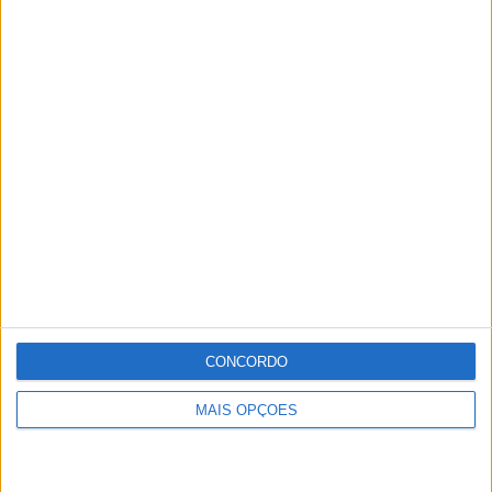
Elvas, Castelo de Vide e Ponte de Sor na rota da...
Redacção
-
15 de Março, 2022
CONCORDO
MAIS OPÇÕES
Elvas: Homem burla vítimas em milhares de euros
através de instituição...