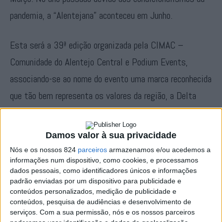
pandemia, a “Alentejana” aconteceu em Junho.
Esta será a 39ª edição organizada pela CIMAC –
Comunidade do Alentejo Central e Podium Events,
associando-se ao nome do evento uma marca reconhecida
que tão bem representa os valores da região, a Delta
Cafés. Ao longo de cinco dias com partida na quarta-
feira, dia 16, em Vendas Novas e chegada a Évora no
Damos valor à sua privacidade
domingo, dia 20, a Volta ao Alentejo Delta Cafés vai
Nós e os nossos 824
parceiros
armazenamos e/ou acedemos a
informações num dispositivo, como cookies, e processamos
percorrer 724 quilómetros destacando-se do percurso
dados pessoais, como identificadores únicos e informações
pelas diferentes geografias alentejanas, a inclusão de
padrão enviadas por um dispositivo para publicidade e
conteúdos personalizados, medição de publicidade e
Elvas. Há 17 anos que a cidade-quartel não fazia parte
conteúdos, pesquisa de audiências e desenvolvimento de
do itinerário da prova que terá a participação de 19
serviços.
Com a sua permissão, nós e os nossos parceiros