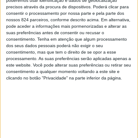
poderemos usar identificação e dados de geolocalização
equipas. Portugueses e espanhóis têm repartido os
precisos através da procura de dispositivos. Poderá clicar para
consentir o processamento por nossa parte e pela parte dos
triunfos, mas o último vencedor foi o uruguaio Mauricio
nossos 824 parceiros, conforme descrito acima. Em alternativa,
Moreira (Efapel).
pode aceder a informações mais pormenorizadas e alterar as
suas preferências antes de consentir ou recusar o
consentimento.
Tenha em atenção que algum processamento
Com a edição 2022 da Volta ao Alentejo Delta Cafés
dos seus dados pessoais poderá não exigir o seu
consentimento, mas que tem o direito de se opor a esse
regressam à prova às bonificações de tempo nas etapas
processamento. As suas preferências serão aplicadas apenas a
em linha. Numa prova em que as dificuldades de
este website. Você pode alterar suas preferências ou retirar seu
consentimento a qualquer momento voltando a este site e
montanha são pouco significativas (apenas existem
clicando no botão "Privacidade" na parte inferior da página.
contagens de 4ª categoria) e nessa condição não se
conseguem estabelecer grandes diferenças entre os
candidatos ao triunfo, as bonificações podem incentivar
a luta pela Amarela. Em cada chegada são atribuídos
respectivamente 10”, 6” e 4” segundos de bonificação