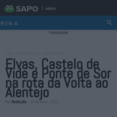
MENU
Jornal Alto Alentejo
Publicidade
Início
Terra a Terra
Castelo de Vide
Elvas, Castelo de
Vide e Ponte de Sor
na rota da Volta ao
Alentejo
Por
Redacção
-
15 de Março, 2022