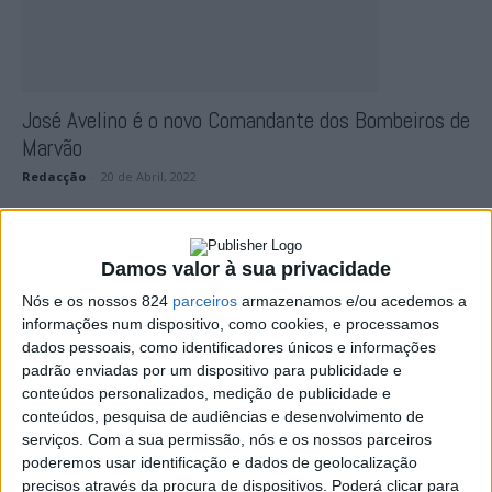
José Avelino é o novo Comandante dos Bombeiros de
Marvão
Redacção
-
20 de Abril, 2022
Damos valor à sua privacidade
Nós e os nossos 824
parceiros
armazenamos e/ou acedemos a
informações num dispositivo, como cookies, e processamos
dados pessoais, como identificadores únicos e informações
padrão enviadas por um dispositivo para publicidade e
conteúdos personalizados, medição de publicidade e
conteúdos, pesquisa de audiências e desenvolvimento de
Portalegre: Mais uma colisão no problemático
serviços.
Com a sua permissão, nós e os nossos parceiros
cruzamento do IP2 na zona...
poderemos usar identificação e dados de geolocalização
precisos através da procura de dispositivos. Poderá clicar para