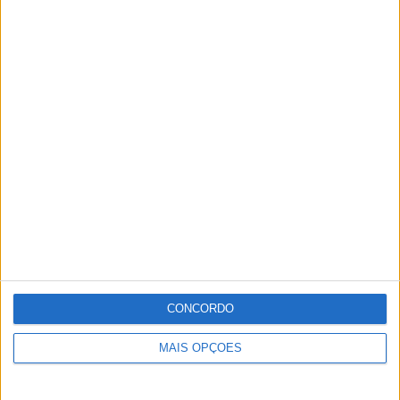
Município de Ponte de Sor oferece ambulância e
assina protocolo com...
Redacção
-
28 de Dezembro, 2021
CONCORDO
MAIS OPÇÕES
Despiste de automóvel provoca queda de poste de