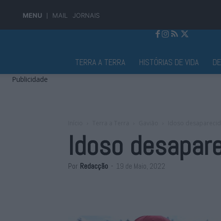
MENU
MAIL
JORNAIS
Jornal Alto Alentejo
TERRA A TERRA
HISTÓRIAS DE VIDA
D
Publicidade
Início
Terra a Terra
Gavião
Idoso desapareci
Idoso desapar
Por
Redacção
-
19 de Maio, 2022