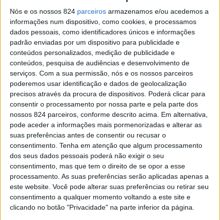
24 Horas TT Vila de Fronteira: Conheça as zonas
Nós e os nossos 824
parceiros
armazenamos e/ou acedemos a
espectáculos e...
informações num dispositivo, como cookies, e processamos
Redacção
-
24 de Novembro, 2021
dados pessoais, como identificadores únicos e informações
padrão enviadas por um dispositivo para publicidade e
conteúdos personalizados, medição de publicidade e
conteúdos, pesquisa de audiências e desenvolvimento de
serviços.
Com a sua permissão, nós e os nossos parceiros
poderemos usar identificação e dados de geolocalização
precisos através da procura de dispositivos. Poderá clicar para
consentir o processamento por nossa parte e pela parte dos
nossos 824 parceiros, conforme descrito acima. Em alternativa,
pode aceder a informações mais pormenorizadas e alterar as
suas preferências antes de consentir ou recusar o
Já foi revelado o mapa da Baja! Conheça o percurso
consentimento.
Tenha em atenção que algum processamento
e...
dos seus dados pessoais poderá não exigir o seu
consentimento, mas que tem o direito de se opor a esse
Redacção
-
25 de Outubro, 2021
processamento. As suas preferências serão aplicadas apenas a
este website. Você pode alterar suas preferências ou retirar seu
consentimento a qualquer momento voltando a este site e
Publicidade
clicando no botão "Privacidade" na parte inferior da página.