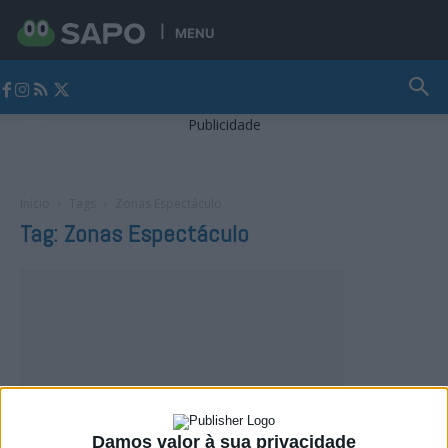
MENU
Jornal Alto Alentejo
Publicidade
Início
Tags
Zonas Espectáculo
Tag: Zonas Espectáculo
Damos valor à sua privacidade