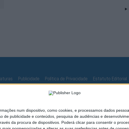
naturas
Publicidade
Política de Privacidade
Estatuto Editorial
ações num dispositivo, como cookies, e processamos dados pessoais,
ão de publicidade e conteúdos, pesquisa de audiências e desenvolvime
ravés da procura de dispositivos. Poderá clicar para consentir o proc
s mais pormenorizadas e alterar as suas preferências antes de consent