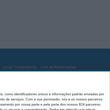
Lei da Transparência
Livro de Reclamações
 como identificadores únicos e informações padrão enviadas por
nto de serviços.
Com a sua permissão, nós e os nossos parceiros
essamento por nossa parte e pela parte dos nossos 824 parceiros,
ir ou recusar o consentimento.
Tenha em atenção que algum