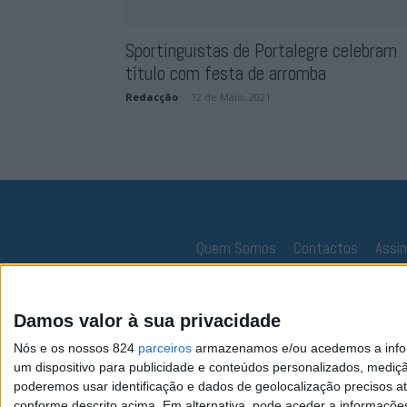
Sportinguistas de Portalegre celebram
título com festa de arromba
Redacção
-
12 de Maio, 2021
Facebook
Instagram
RSS
X
Quem Somos
Contactos
Assi
Damos valor à sua privacidade
Nós e os nossos 824
parceiros
armazenamos e/ou acedemos a inform
um dispositivo para publicidade e conteúdos personalizados, mediç
poderemos usar identificação e dados de geolocalização precisos at
conforme descrito acima. Em alternativa, pode aceder a informaçõe