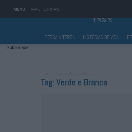
MENU
MAIL
JORNAIS
Jornal Alto Alentejo
TERRA A TERRA
HISTÓRIAS DE VIDA
D
Publicidade
Início
Tags
Verde e Branca
Tag: Verde e Branca