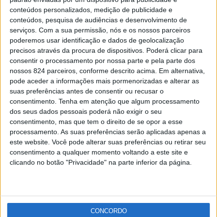
Trabalhos de pavimentação condicionam circulação
conteúdos personalizados, medição de publicidade e
na EN246 entre Portalegre e Arronches
conteúdos, pesquisa de audiências e desenvolvimento de
Redacção
-
10 de Novembro, 2021
serviços.
Com a sua permissão, nós e os nossos parceiros
poderemos usar identificação e dados de geolocalização
precisos através da procura de dispositivos. Poderá clicar para
Publicidade
consentir o processamento por nossa parte e pela parte dos
nossos 824 parceiros, conforme descrito acima. Em alternativa,
pode aceder a informações mais pormenorizadas e alterar as
suas preferências antes de consentir ou recusar o
consentimento.
Tenha em atenção que algum processamento
Publicidade
dos seus dados pessoais poderá não exigir o seu
consentimento, mas que tem o direito de se opor a esse
processamento. As suas preferências serão aplicadas apenas a
este website. Você pode alterar suas preferências ou retirar seu
consentimento a qualquer momento voltando a este site e
clicando no botão "Privacidade" na parte inferior da página.
CONCORDO
Facebook
Instagram
RSS
X