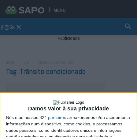
MENU
Jornal Alto Alentejo
Publicidade
Início
Tags
Trânsito condicionado
Tag: Trânsito condicionado
Damos valor à sua privacidade
Nós e os nossos 824
parceiros
armazenamos e/ou acedemos a
informações num dispositivo, como cookies, e processamos
dados pessoais, como identificadores únicos e informações
padrão enviadas por um dispositivo para publicidade e