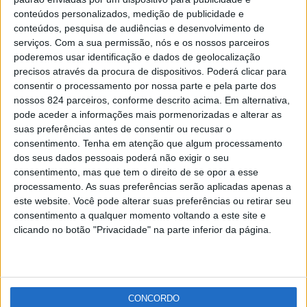
Prisão preventiva para dois suspeitos de tráfico de
conteúdos personalizados, medição de publicidade e
droga
conteúdos, pesquisa de audiências e desenvolvimento de
Redacção
-
6 de Agosto, 2021
serviços.
Com a sua permissão, nós e os nossos parceiros
poderemos usar identificação e dados de geolocalização
precisos através da procura de dispositivos. Poderá clicar para
Publicidade
consentir o processamento por nossa parte e pela parte dos
nossos 824 parceiros, conforme descrito acima. Em alternativa,
pode aceder a informações mais pormenorizadas e alterar as
suas preferências antes de consentir ou recusar o
consentimento.
Tenha em atenção que algum processamento
Publicidade
dos seus dados pessoais poderá não exigir o seu
consentimento, mas que tem o direito de se opor a esse
processamento. As suas preferências serão aplicadas apenas a
este website. Você pode alterar suas preferências ou retirar seu
consentimento a qualquer momento voltando a este site e
clicando no botão "Privacidade" na parte inferior da página.
CONCORDO
Facebook
Instagram
RSS
X