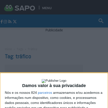
MENU
Jornal Alto Alentejo
Publicidade
Início
Tags
Tráfico
Tag: tráfico
Damos valor à sua privacidade
Nós e os nossos 824
parceiros
armazenamos e/ou acedemos a
informações num dispositivo, como cookies, e processamos
dados pessoais, como identificadores únicos e informações
padrão enviadas por um dispositivo para publicidade e