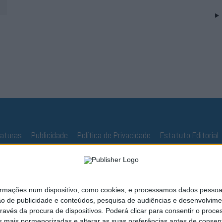
naturas
Publicidade
Política de Privacidade
Estatuto Editorial
ações num dispositivo, como cookies, e processamos dados pessoais,
ão de publicidade e conteúdos, pesquisa de audiências e desenvolvime
ravés da procura de dispositivos. Poderá clicar para consentir o proc
s mais pormenorizadas e alterar as suas preferências antes de consent