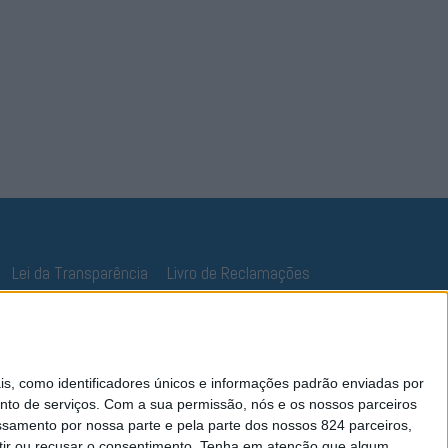
Lei da Transparência
Livro de Reclamações
 como identificadores únicos e informações padrão enviadas por
nto de serviços.
Com a sua permissão, nós e os nossos parceiros
essamento por nossa parte e pela parte dos nossos 824 parceiros,
ir ou recusar o consentimento.
Tenha em atenção que algum