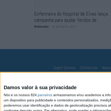
Enfermeira do Hospital de Elvas lança
campanha para ajudar feridos de...
Redacção
-
23 de Março, 2022
Facebook
Instagram
RSS
X
Quem Somos
Contactos
Assi
Damos valor à sua privacidade
Nós e os nossos 824
parceiros
armazenamos e/ou acedemos a inform
um dispositivo para publicidade e conteúdos personalizados, mediç
poderemos usar identificação e dados de geolocalização precisos at
conforme descrito acima. Em alternativa, pode aceder a informaçõe