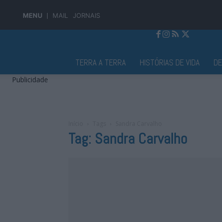
MENU
MAIL
JORNAIS
Jornal Alto Alentejo
TERRA A TERRA
HISTÓRIAS DE VIDA
D
Publicidade
Início
Tags
Sandra Carvalho
Tag: Sandra Carvalho