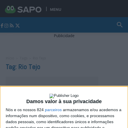
MENU
Jornal Alto Alentejo
Publicidade
Início
Tags
Rio Tejo
Tag: Rio Tejo
Damos valor à sua privacidade
Nós e os nossos 824
parceiros
armazenamos e/ou acedemos a
informações num dispositivo, como cookies, e processamos
dados pessoais, como identificadores únicos e informações
padrão enviadas por um dispositivo para publicidade e