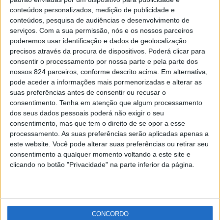
Trilho da Barca d ´Amieira faz sucesso e catapulta
conteúdos personalizados, medição de publicidade e
Nisa
conteúdos, pesquisa de audiências e desenvolvimento de
Redacção
-
28 de Abril, 2021
serviços.
Com a sua permissão, nós e os nossos parceiros
poderemos usar identificação e dados de geolocalização
precisos através da procura de dispositivos. Poderá clicar para
Publicidade
consentir o processamento por nossa parte e pela parte dos
nossos 824 parceiros, conforme descrito acima. Em alternativa,
pode aceder a informações mais pormenorizadas e alterar as
suas preferências antes de consentir ou recusar o
consentimento.
Tenha em atenção que algum processamento
Publicidade
dos seus dados pessoais poderá não exigir o seu
consentimento, mas que tem o direito de se opor a esse
processamento. As suas preferências serão aplicadas apenas a
este website. Você pode alterar suas preferências ou retirar seu
consentimento a qualquer momento voltando a este site e
clicando no botão "Privacidade" na parte inferior da página.
CONCORDO
Facebook
Instagram
RSS
X