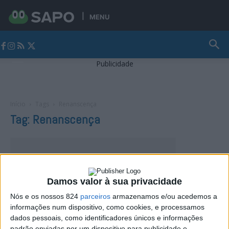
MENU
Jornal Alto Alentejo
Publicidade
Início
Tags
Renanscença
Tag: Renanscença
Damos valor à sua privacidade
Nós e os nossos 824
parceiros
armazenamos e/ou acedemos a
informações num dispositivo, como cookies, e processamos
dados pessoais, como identificadores únicos e informações
padrão enviadas por um dispositivo para publicidade e