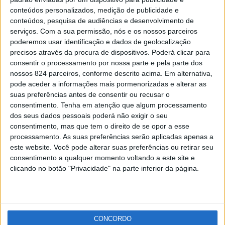
Donativos da acção “Três por Todos” da Renascença
conteúdos personalizados, medição de publicidade e
atingem mais de...
conteúdos, pesquisa de audiências e desenvolvimento de
Redacção
-
8 de Junho, 2022
serviços.
Com a sua permissão, nós e os nossos parceiros
poderemos usar identificação e dados de geolocalização
precisos através da procura de dispositivos. Poderá clicar para
Publicidade
consentir o processamento por nossa parte e pela parte dos
nossos 824 parceiros, conforme descrito acima. Em alternativa,
pode aceder a informações mais pormenorizadas e alterar as
suas preferências antes de consentir ou recusar o
consentimento.
Tenha em atenção que algum processamento
Publicidade
dos seus dados pessoais poderá não exigir o seu
consentimento, mas que tem o direito de se opor a esse
processamento. As suas preferências serão aplicadas apenas a
este website. Você pode alterar suas preferências ou retirar seu
consentimento a qualquer momento voltando a este site e
clicando no botão "Privacidade" na parte inferior da página.
CONCORDO
Facebook
Instagram
RSS
X