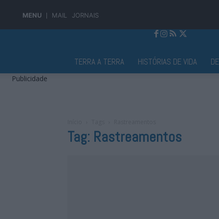
MENU
MAIL
JORNAIS
Jornal Alto Alentejo
TERRA A TERRA
HISTÓRIAS DE VIDA
D
Publicidade
Início
Tags
Rastreamentos
Tag: Rastreamentos