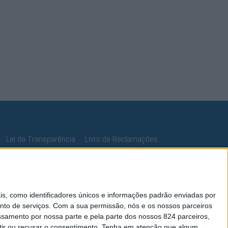
Lei da Transparência
Livro de Reclamações
 como identificadores únicos e informações padrão enviadas por
nto de serviços.
Com a sua permissão, nós e os nossos parceiros
essamento por nossa parte e pela parte dos nossos 824 parceiros,
ir ou recusar o consentimento.
Tenha em atenção que algum