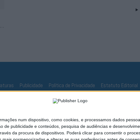
..
naturas
Publicidade
Política de Privacidade
Estatuto Editorial
ações num dispositivo, como cookies, e processamos dados pessoais,
ão de publicidade e conteúdos, pesquisa de audiências e desenvolvime
ravés da procura de dispositivos. Poderá clicar para consentir o proc
s mais pormenorizadas e alterar as suas preferências antes de consent