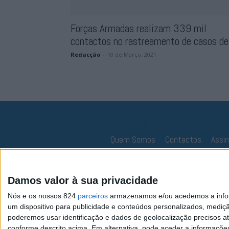
Forças Armadas realizam 339 mil
contactos no rastreamento de casos de.
Redacção
-
10 de Março, 2021
Facebook
Instagram
RSS
X
Quem Somos
Contactos
Assi
Damos valor à sua privacidade
Nós e os nossos 824
parceiros
armazenamos e/ou acedemos a inform
um dispositivo para publicidade e conteúdos personalizados, mediç
poderemos usar identificação e dados de geolocalização precisos at
conforme descrito acima. Em alternativa, pode aceder a informaçõe