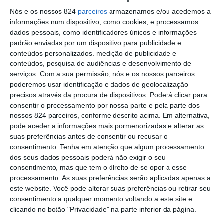
Plátano do Rossio alvo de nova intervenção de
Nós e os nossos 824
parceiros
armazenamos e/ou acedemos a
manutenção
informações num dispositivo, como cookies, e processamos
Redacção
-
1 de Junho, 2022
dados pessoais, como identificadores únicos e informações
padrão enviadas por um dispositivo para publicidade e
conteúdos personalizados, medição de publicidade e
conteúdos, pesquisa de audiências e desenvolvimento de
serviços.
Com a sua permissão, nós e os nossos parceiros
poderemos usar identificação e dados de geolocalização
precisos através da procura de dispositivos. Poderá clicar para
consentir o processamento por nossa parte e pela parte dos
nossos 824 parceiros, conforme descrito acima. Em alternativa,
pode aceder a informações mais pormenorizadas e alterar as
suas preferências antes de consentir ou recusar o
Plátano do Rossio conquista 4.º lugar no concurso
consentimento.
Tenha em atenção que algum processamento
“Árvore Europeia do...
dos seus dados pessoais poderá não exigir o seu
consentimento, mas que tem o direito de se opor a esse
Redacção
-
17 de Março, 2021
processamento. As suas preferências serão aplicadas apenas a
este website. Você pode alterar suas preferências ou retirar seu
consentimento a qualquer momento voltando a este site e
Publicidade
clicando no botão "Privacidade" na parte inferior da página.