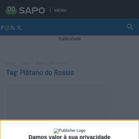
MENU
Jornal Alto Alentejo
Publicidade
Início
Tags
Plátano do Rossio
Tag: Plátano do Rossio
Damos valor à sua privacidade