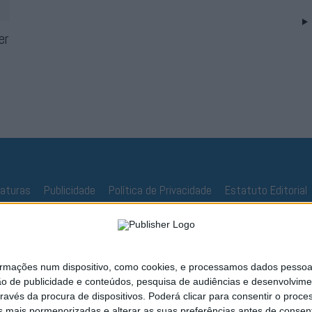
er
naturas
Publicidade
Política de Privacidade
Estatuto Editorial
ações num dispositivo, como cookies, e processamos dados pessoais,
ão de publicidade e conteúdos, pesquisa de audiências e desenvolvime
ravés da procura de dispositivos. Poderá clicar para consentir o proc
s mais pormenorizadas e alterar as suas preferências antes de consent