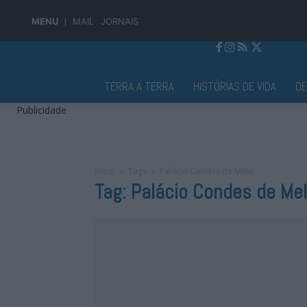
MENU
MAIL
JORNAIS
Jornal Alto Alentejo
TERRA A TERRA
HISTÓRIAS DE VIDA
D
Publicidade
Início
Tags
Palácio Condes de Melo
Tag: Palácio Condes de Me