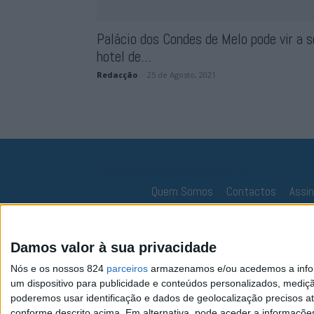
Palácio dos Condes de Melo pode vir a s
hotel de...
Redacção
-
25 de Agosto, 2021
Facebook
Instagram
RSS
X
Quem Somos
Contactos
Assi
Damos valor à sua privacidade
Nós e os nossos 824
parceiros
armazenamos e/ou acedemos a inform
um dispositivo para publicidade e conteúdos personalizados, mediç
poderemos usar identificação e dados de geolocalização precisos at
conforme descrito acima. Em alternativa, pode aceder a informaçõe