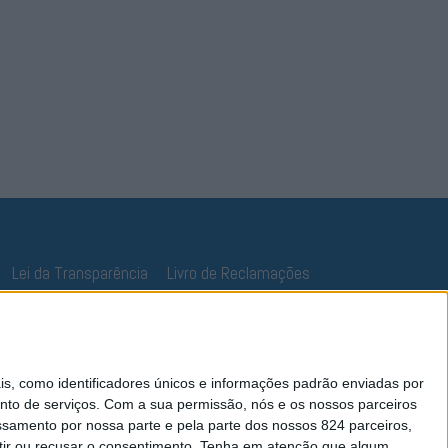
Lei da Transparência
Livro de Reclamações
 como identificadores únicos e informações padrão enviadas por
nto de serviços.
Com a sua permissão, nós e os nossos parceiros
essamento por nossa parte e pela parte dos nossos 824 parceiros,
ir ou recusar o consentimento.
Tenha em atenção que algum