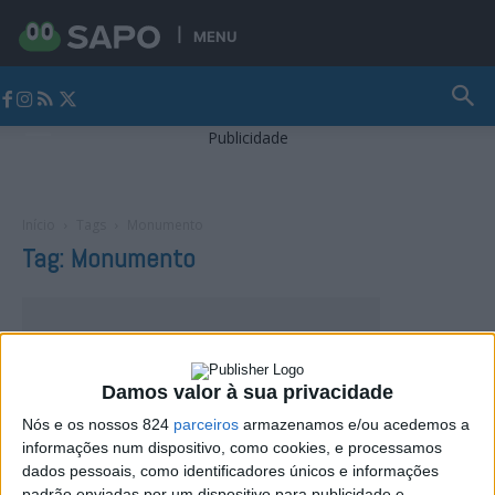
MENU
Jornal Alto Alentejo
Publicidade
Início
Tags
Monumento
Tag: Monumento
Damos valor à sua privacidade
Nós e os nossos 824
parceiros
armazenamos e/ou acedemos a
informações num dispositivo, como cookies, e processamos
dados pessoais, como identificadores únicos e informações
padrão enviadas por um dispositivo para publicidade e