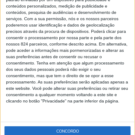
Seis municípios do Alto Alentejo associam-se à
conteúdos personalizados, medição de publicidade e
“Hora do Planeta”
conteúdos, pesquisa de audiências e desenvolvimento de
Redacção
-
26 de Março, 2021
serviços.
Com a sua permissão, nós e os nossos parceiros
poderemos usar identificação e dados de geolocalização
precisos através da procura de dispositivos. Poderá clicar para
Publicidade
consentir o processamento por nossa parte e pela parte dos
nossos 824 parceiros, conforme descrito acima. Em alternativa,
pode aceder a informações mais pormenorizadas e alterar as
suas preferências antes de consentir ou recusar o
consentimento.
Tenha em atenção que algum processamento
Publicidade
dos seus dados pessoais poderá não exigir o seu
consentimento, mas que tem o direito de se opor a esse
processamento. As suas preferências serão aplicadas apenas a
este website. Você pode alterar suas preferências ou retirar seu
consentimento a qualquer momento voltando a este site e
clicando no botão "Privacidade" na parte inferior da página.
CONCORDO
Facebook
Instagram
RSS
X