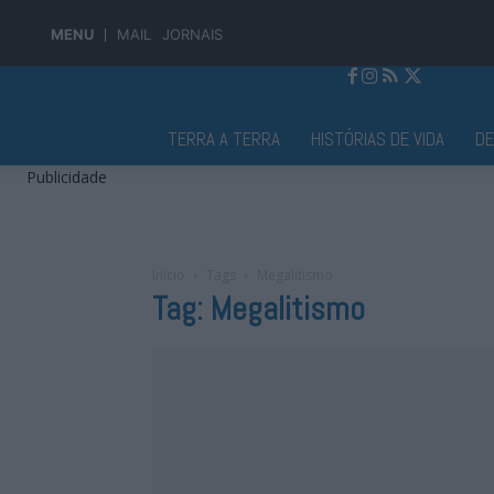
MENU
MAIL
JORNAIS
Jornal Alto Alentejo
TERRA A TERRA
HISTÓRIAS DE VIDA
D
Publicidade
Início
Tags
Megalitismo
Tag: Megalitismo