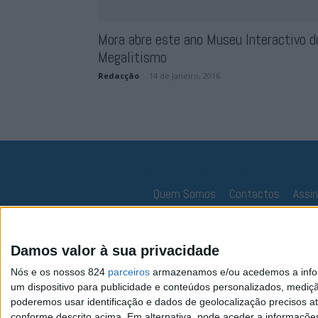
Mora abre este ano Museu Interactivo d
Megalitismo
Redacção
-
14 de Janeiro, 2016
Facebook
Instagram
RSS
X
Quem Somos
Contactos
Assi
Damos valor à sua privacidade
Nós e os nossos 824
parceiros
armazenamos e/ou acedemos a inform
um dispositivo para publicidade e conteúdos personalizados, mediç
poderemos usar identificação e dados de geolocalização precisos at
conforme descrito acima. Em alternativa, pode aceder a informaçõe