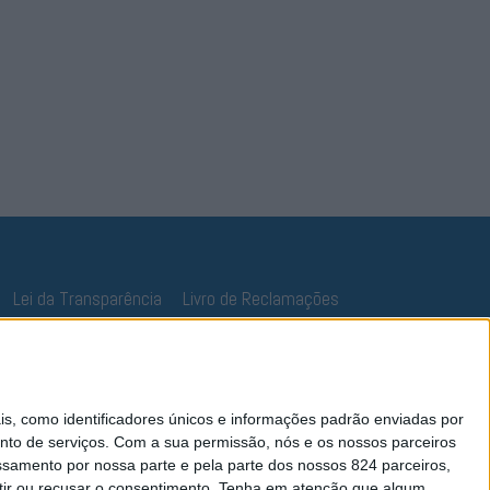
Lei da Transparência
Livro de Reclamações
 como identificadores únicos e informações padrão enviadas por
nto de serviços.
Com a sua permissão, nós e os nossos parceiros
essamento por nossa parte e pela parte dos nossos 824 parceiros,
ir ou recusar o consentimento.
Tenha em atenção que algum