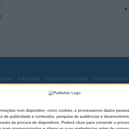
o
naturas
Publicidade
Política de Privacidade
Estatuto Editorial
ações num dispositivo, como cookies, e processamos dados pessoais,
ão de publicidade e conteúdos, pesquisa de audiências e desenvolvime
ravés da procura de dispositivos. Poderá clicar para consentir o proc
s mais pormenorizadas e alterar as suas preferências antes de consent