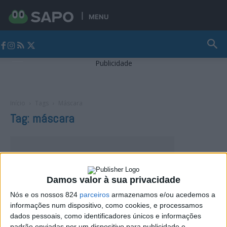
MENU
Jornal Alto Alentejo
Publicidade
Início
Tags
Máscara
Tag: máscara
Damos valor à sua privacidade
Nós e os nossos 824
parceiros
armazenamos e/ou acedemos a
informações num dispositivo, como cookies, e processamos
dados pessoais, como identificadores únicos e informações
padrão enviadas por um dispositivo para publicidade e