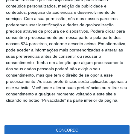
COVID-19: Uso de máscara na rua deixa de ser
conteúdos personalizados, medição de publicidade e
obrigatório
conteúdos, pesquisa de audiências e desenvolvimento de
Redacção
-
15 de Setembro, 2021
serviços.
Com a sua permissão, nós e os nossos parceiros
poderemos usar identificação e dados de geolocalização
precisos através da procura de dispositivos. Poderá clicar para
Publicidade
consentir o processamento por nossa parte e pela parte dos
nossos 824 parceiros, conforme descrito acima. Em alternativa,
pode aceder a informações mais pormenorizadas e alterar as
suas preferências antes de consentir ou recusar o
consentimento.
Tenha em atenção que algum processamento
Publicidade
dos seus dados pessoais poderá não exigir o seu
consentimento, mas que tem o direito de se opor a esse
processamento. As suas preferências serão aplicadas apenas a
este website. Você pode alterar suas preferências ou retirar seu
consentimento a qualquer momento voltando a este site e
clicando no botão "Privacidade" na parte inferior da página.
CONCORDO
Facebook
Instagram
RSS
X