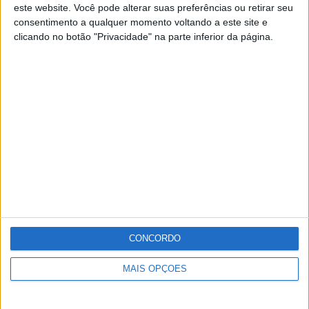
este website. Você pode alterar suas preferências ou retirar seu
consentimento a qualquer momento voltando a este site e
clicando no botão "Privacidade" na parte inferior da página.
Renovação de via na Linha do Leste concluída
Patrícia Leitão
-
5 de Março, 2021
Publicidade
Publicidade
CONCORDO
MAIS OPÇÕES