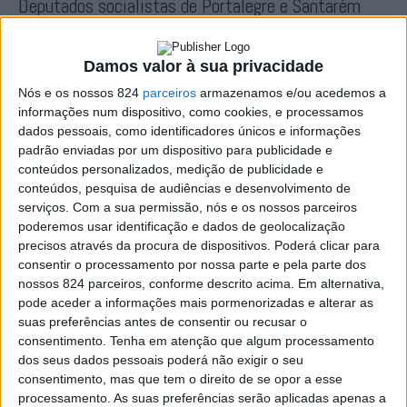
Deputados socialistas de Portalegre e Santarém
recomendam ao Governo o investimento...
Redacção
-
6 de Julho, 2022
Damos valor à sua privacidade
Nós e os nossos 824
parceiros
armazenamos e/ou acedemos a
informações num dispositivo, como cookies, e processamos
dados pessoais, como identificadores únicos e informações
padrão enviadas por um dispositivo para publicidade e
conteúdos personalizados, medição de publicidade e
conteúdos, pesquisa de audiências e desenvolvimento de
serviços.
Com a sua permissão, nós e os nossos parceiros
poderemos usar identificação e dados de geolocalização
precisos através da procura de dispositivos. Poderá clicar para
JS considera Linha do Leste «uma prioridade
consentir o processamento por nossa parte e pela parte dos
nossos 824 parceiros, conforme descrito acima. Em alternativa,
política que tem de...
pode aceder a informações mais pormenorizadas e alterar as
Redacção
-
30 de Junho, 2022
suas preferências antes de consentir ou recusar o
consentimento.
Tenha em atenção que algum processamento
dos seus dados pessoais poderá não exigir o seu
consentimento, mas que tem o direito de se opor a esse
processamento. As suas preferências serão aplicadas apenas a