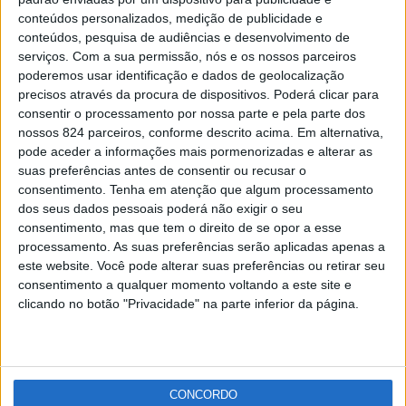
Leilão Anual da Coudelaria de Alter em formato
conteúdos personalizados, medição de publicidade e
online
conteúdos, pesquisa de audiências e desenvolvimento de
Redacção
-
26 de Março, 2021
serviços.
Com a sua permissão, nós e os nossos parceiros
poderemos usar identificação e dados de geolocalização
precisos através da procura de dispositivos. Poderá clicar para
Publicidade
consentir o processamento por nossa parte e pela parte dos
nossos 824 parceiros, conforme descrito acima. Em alternativa,
pode aceder a informações mais pormenorizadas e alterar as
suas preferências antes de consentir ou recusar o
consentimento.
Tenha em atenção que algum processamento
Publicidade
dos seus dados pessoais poderá não exigir o seu
consentimento, mas que tem o direito de se opor a esse
processamento. As suas preferências serão aplicadas apenas a
este website. Você pode alterar suas preferências ou retirar seu
consentimento a qualquer momento voltando a este site e
clicando no botão "Privacidade" na parte inferior da página.
CONCORDO
Facebook
Instagram
RSS
X