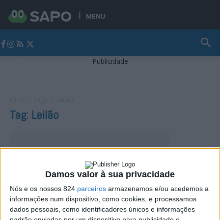
MENU
Jornal Alto Alentejo
Publicidade
Início
Tags
Leilão
Tag: Leilão
Damos valor à sua privacidade
Nós e os nossos 824
parceiros
armazenamos e/ou acedemos a
informações num dispositivo, como cookies, e processamos
dados pessoais, como identificadores únicos e informações
padrão enviadas por um dispositivo para publicidade e