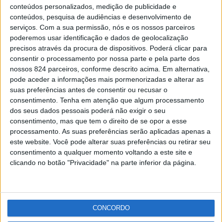
Laço Azul envolve Monforte
conteúdos personalizados, medição de publicidade e
Redacção
-
19 de Maio, 2021
conteúdos, pesquisa de audiências e desenvolvimento de
serviços.
Com a sua permissão, nós e os nossos parceiros
poderemos usar identificação e dados de geolocalização
precisos através da procura de dispositivos. Poderá clicar para
Publicidade
consentir o processamento por nossa parte e pela parte dos
nossos 824 parceiros, conforme descrito acima. Em alternativa,
pode aceder a informações mais pormenorizadas e alterar as
suas preferências antes de consentir ou recusar o
Publicidade
consentimento.
Tenha em atenção que algum processamento
dos seus dados pessoais poderá não exigir o seu
consentimento, mas que tem o direito de se opor a esse
processamento. As suas preferências serão aplicadas apenas a
este website. Você pode alterar suas preferências ou retirar seu
consentimento a qualquer momento voltando a este site e
clicando no botão "Privacidade" na parte inferior da página.
Facebook
Instagram
RSS
X
CONCORDO