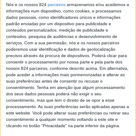
Já pode responder aos Censos 2021
Nós e os nossos 824
parceiros
armazenamos e/ou acedemos a
Redacção
-
20 de Abril, 2021
informações num dispositivo, como cookies, e processamos
dados pessoais, como identificadores únicos e informações
padrão enviadas por um dispositivo para publicidade e
conteúdos personalizados, medição de publicidade e
conteúdos, pesquisa de audiências e desenvolvimento de
serviços.
Com a sua permissão, nós e os nossos parceiros
poderemos usar identificação e dados de geolocalização
precisos através da procura de dispositivos. Poderá clicar para
consentir o processamento por nossa parte e pela parte dos
nossos 824 parceiros, conforme descrito acima. Em alternativa,
pode aceder a informações mais pormenorizadas e alterar as
Censos 2021: Já arrancou a maior operação
suas preferências antes de consentir ou recusar o
consentimento.
Tenha em atenção que algum processamento
estatística nacional
dos seus dados pessoais poderá não exigir o seu
Redacção
-
7 de Abril, 2021
consentimento, mas que tem o direito de se opor a esse
processamento. As suas preferências serão aplicadas apenas a
este website. Você pode alterar suas preferências ou retirar seu
Publicidade
consentimento a qualquer momento voltando a este site e
clicando no botão "Privacidade" na parte inferior da página.