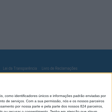
Lei da Transparência
Livro de Reclamações
 como identificadores únicos e informações padrão enviadas por
nto de serviços.
Com a sua permissão, nós e os nossos parceiros
essamento por nossa parte e pela parte dos nossos 824 parceiros,
ir ou recusar o consentimento.
Tenha em atenção que algum