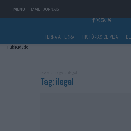
MENU
MAIL
JORNAIS
Jornal Alto Alentejo
TERRA A TERRA
HISTÓRIAS DE VIDA
D
Publicidade
Início
Tags
Ilegal
Tag: ilegal