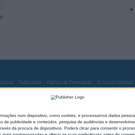
ca
naturas
Publicidade
Política de Privacidade
Estatuto Editorial
ações num dispositivo, como cookies, e processamos dados pessoais,
ão de publicidade e conteúdos, pesquisa de audiências e desenvolvime
ravés da procura de dispositivos. Poderá clicar para consentir o proc
s mais pormenorizadas e alterar as suas preferências antes de consent