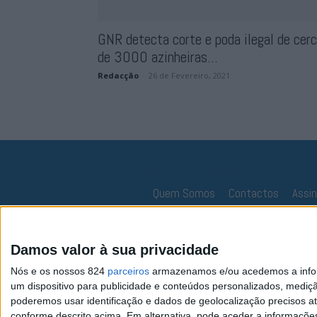
GNR detecta corte e poda ilegal de cer
de 3000 azinheiras...
Redacção
-
26 de Fevereiro, 2021
Facebook
Instagram
RSS
X
Quem Somos
Contactos
Assi
Damos valor à sua privacidade
Nós e os nossos 824
parceiros
armazenamos e/ou acedemos a inform
um dispositivo para publicidade e conteúdos personalizados, mediç
poderemos usar identificação e dados de geolocalização precisos at
conforme descrito acima. Em alternativa, pode aceder a informaçõe