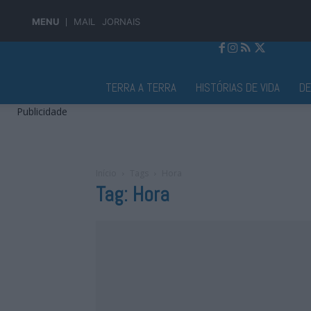
MENU
MAIL
JORNAIS
Jornal Alto Alentejo
TERRA A TERRA
HISTÓRIAS DE VIDA
D
Publicidade
Início
Tags
Hora
Tag: Hora