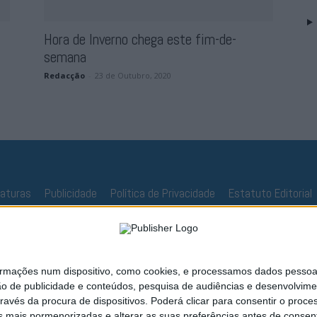
Hora de Inverno chega este fim-de-
semana
Redacção
-
23 de Outubro, 2020
naturas
Publicidade
Política de Privacidade
Estatuto Editorial
ações num dispositivo, como cookies, e processamos dados pessoais,
ão de publicidade e conteúdos, pesquisa de audiências e desenvolvime
ravés da procura de dispositivos. Poderá clicar para consentir o proc
s mais pormenorizadas e alterar as suas preferências antes de consent