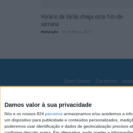
Horário de Verão chega este fim-de-
semana
Redacção
-
26 de Março, 2021
Facebook
Instagram
RSS
X
Quem Somos
Contactos
Assi
Damos valor à sua privacidade
Nós e os nossos 824
parceiros
armazenamos e/ou acedemos a inform
um dispositivo para publicidade e conteúdos personalizados, mediç
poderemos usar identificação e dados de geolocalização precisos at
conforme descrito acima. Em alternativa, pode aceder a informaçõe