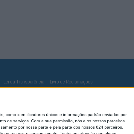
Lei da Transparência
Livro de Reclamações
 como identificadores únicos e informações padrão enviadas por
nto de serviços.
Com a sua permissão, nós e os nossos parceiros
essamento por nossa parte e pela parte dos nossos 824 parceiros,
ir ou recusar o consentimento.
Tenha em atenção que algum