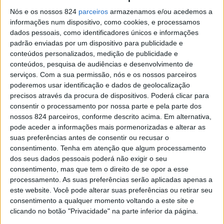
Flores de Campo Maior embelezam “rua” na Casa da
Nós e os nossos 824
parceiros
armazenamos e/ou acedemos a
Democracia
informações num dispositivo, como cookies, e processamos
Patrícia Leitão
-
27 de Abril, 2021
dados pessoais, como identificadores únicos e informações
padrão enviadas por um dispositivo para publicidade e
conteúdos personalizados, medição de publicidade e
conteúdos, pesquisa de audiências e desenvolvimento de
serviços.
Com a sua permissão, nós e os nossos parceiros
poderemos usar identificação e dados de geolocalização
precisos através da procura de dispositivos. Poderá clicar para
consentir o processamento por nossa parte e pela parte dos
nossos 824 parceiros, conforme descrito acima. Em alternativa,
pode aceder a informações mais pormenorizadas e alterar as
suas preferências antes de consentir ou recusar o
Flores de Papel de Campo Maior embelezam
consentimento.
Tenha em atenção que algum processamento
Assembleia da República
dos seus dados pessoais poderá não exigir o seu
consentimento, mas que tem o direito de se opor a esse
Redacção
-
6 de Janeiro, 2021
processamento. As suas preferências serão aplicadas apenas a
este website. Você pode alterar suas preferências ou retirar seu
consentimento a qualquer momento voltando a este site e
Publicidade
clicando no botão "Privacidade" na parte inferior da página.