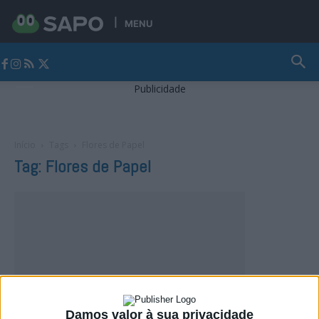
MENU
Jornal Alto Alentejo
Publicidade
Início
Tags
Flores de Papel
Tag: Flores de Papel
Damos valor à sua privacidade