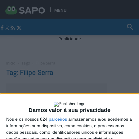
MENU
Jornal Alto Alentejo
Publicidade
Início
Tags
Filipe Serra
Tag: Filipe Serra
Damos valor à sua privacidade
Nós e os nossos 824
parceiros
armazenamos e/ou acedemos a
informações num dispositivo, como cookies, e processamos
dados pessoais, como identificadores únicos e informações
padrão enviadas por um dispositivo para publicidade e