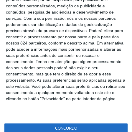
Filipe Serra estreia-se no Dakar e Filipe Palmeiro
conteúdos personalizados, medição de publicidade e
arranca para mais...
conteúdos, pesquisa de audiências e desenvolvimento de
Redacção
-
2 de Janeiro, 2021
serviços.
Com a sua permissão, nós e os nossos parceiros
poderemos usar identificação e dados de geolocalização
precisos através da procura de dispositivos. Poderá clicar para
Publicidade
consentir o processamento por nossa parte e pela parte dos
nossos 824 parceiros, conforme descrito acima. Em alternativa,
pode aceder a informações mais pormenorizadas e alterar as
suas preferências antes de consentir ou recusar o
consentimento.
Tenha em atenção que algum processamento
Publicidade
dos seus dados pessoais poderá não exigir o seu
consentimento, mas que tem o direito de se opor a esse
processamento. As suas preferências serão aplicadas apenas a
este website. Você pode alterar suas preferências ou retirar seu
consentimento a qualquer momento voltando a este site e
clicando no botão "Privacidade" na parte inferior da página.
CONCORDO
Facebook
Instagram
RSS
X