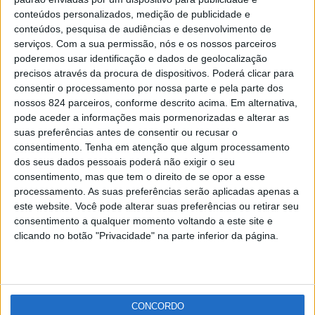
Ponte de Sor recebe a primeira edição da Feira da
conteúdos personalizados, medição de publicidade e
Saúde
conteúdos, pesquisa de audiências e desenvolvimento de
Redacção
-
22 de Novembro, 2021
serviços.
Com a sua permissão, nós e os nossos parceiros
poderemos usar identificação e dados de geolocalização
precisos através da procura de dispositivos. Poderá clicar para
Publicidade
consentir o processamento por nossa parte e pela parte dos
nossos 824 parceiros, conforme descrito acima. Em alternativa,
pode aceder a informações mais pormenorizadas e alterar as
suas preferências antes de consentir ou recusar o
consentimento.
Tenha em atenção que algum processamento
Publicidade
dos seus dados pessoais poderá não exigir o seu
consentimento, mas que tem o direito de se opor a esse
processamento. As suas preferências serão aplicadas apenas a
este website. Você pode alterar suas preferências ou retirar seu
consentimento a qualquer momento voltando a este site e
clicando no botão "Privacidade" na parte inferior da página.
CONCORDO
Facebook
Instagram
RSS
X