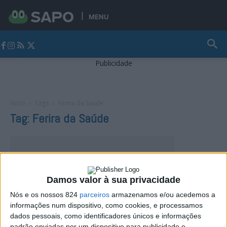
MENU
Jornal Alto Alentejo
Publicidade
Início
Tags
Ferira da Saúde
Tag: Ferira da Saúde
Damos valor à sua privacidade
Nós e os nossos 824
parceiros
armazenamos e/ou acedemos a
informações num dispositivo, como cookies, e processamos
dados pessoais, como identificadores únicos e informações
padrão enviadas por um dispositivo para publicidade e