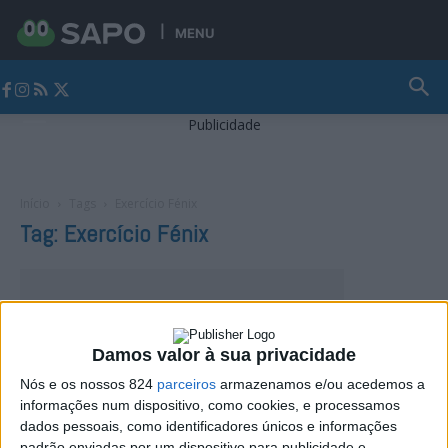
MENU
Jornal Alto Alentejo
Publicidade
Início
Tags
Exercício Fénix
Tag: Exercício Fénix
Damos valor à sua privacidade
Nós e os nossos 824
parceiros
armazenamos e/ou acedemos a
informações num dispositivo, como cookies, e processamos
dados pessoais, como identificadores únicos e informações
padrão enviadas por um dispositivo para publicidade e