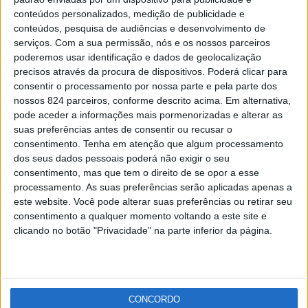
Vila Velha de Ródão: Exercício Fénix testa
conteúdos personalizados, medição de publicidade e
capacidade de resposta de...
conteúdos, pesquisa de audiências e desenvolvimento de
Redacção
-
22 de Novembro, 2021
serviços.
Com a sua permissão, nós e os nossos parceiros
poderemos usar identificação e dados de geolocalização
precisos através da procura de dispositivos. Poderá clicar para
Publicidade
consentir o processamento por nossa parte e pela parte dos
nossos 824 parceiros, conforme descrito acima. Em alternativa,
pode aceder a informações mais pormenorizadas e alterar as
suas preferências antes de consentir ou recusar o
consentimento.
Tenha em atenção que algum processamento
Publicidade
dos seus dados pessoais poderá não exigir o seu
consentimento, mas que tem o direito de se opor a esse
processamento. As suas preferências serão aplicadas apenas a
este website. Você pode alterar suas preferências ou retirar seu
consentimento a qualquer momento voltando a este site e
clicando no botão "Privacidade" na parte inferior da página.
CONCORDO
Facebook
Instagram
RSS
X