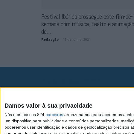
Festival Ibérico prossegue este fim-de-
semana com música, teatro e animaçã
de...
Redacção
-
11 de Junho, 2021
Facebook
Instagram
RSS
X
Quem Somos
Contactos
Assi
Damos valor à sua privacidade
Nós e os nossos 824
parceiros
armazenamos e/ou acedemos a inform
um dispositivo para publicidade e conteúdos personalizados, mediç
poderemos usar identificação e dados de geolocalização precisos at
conforme descrito acima. Em alternativa, pode aceder a informaçõe