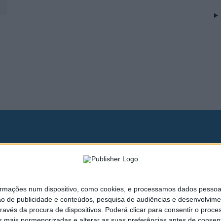
o
naturas
Publicidade
Política de Privacidade
Estatuto Editorial
ações num dispositivo, como cookies, e processamos dados pessoais,
ão de publicidade e conteúdos, pesquisa de audiências e desenvolvime
ravés da procura de dispositivos. Poderá clicar para consentir o proc
s mais pormenorizadas e alterar as suas preferências antes de consent