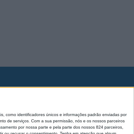
Lei da Transparência
Livro de Reclamações
 como identificadores únicos e informações padrão enviadas por
nto de serviços.
Com a sua permissão, nós e os nossos parceiros
essamento por nossa parte e pela parte dos nossos 824 parceiros,
ir ou recusar o consentimento.
Tenha em atenção que algum