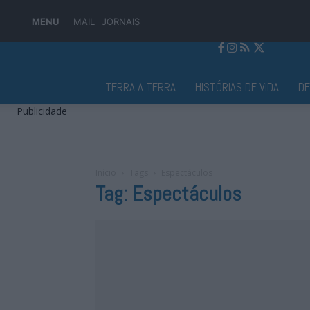
MENU
MAIL
JORNAIS
Jornal Alto Alentejo
TERRA A TERRA
HISTÓRIAS DE VIDA
D
Publicidade
Início
Tags
Espectáculos
Tag: Espectáculos