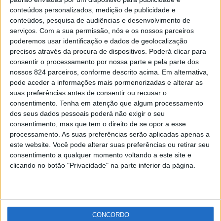
Escuteiros Portugueses distinguidos com o prémio
conteúdos personalizados, medição de publicidade e
“Cidadão Europeu”
conteúdos, pesquisa de audiências e desenvolvimento de
Redacção
-
25 de Fevereiro, 2021
serviços.
Com a sua permissão, nós e os nossos parceiros
poderemos usar identificação e dados de geolocalização
precisos através da procura de dispositivos. Poderá clicar para
Publicidade
consentir o processamento por nossa parte e pela parte dos
nossos 824 parceiros, conforme descrito acima. Em alternativa,
pode aceder a informações mais pormenorizadas e alterar as
suas preferências antes de consentir ou recusar o
consentimento.
Tenha em atenção que algum processamento
Publicidade
dos seus dados pessoais poderá não exigir o seu
consentimento, mas que tem o direito de se opor a esse
processamento. As suas preferências serão aplicadas apenas a
este website. Você pode alterar suas preferências ou retirar seu
consentimento a qualquer momento voltando a este site e
clicando no botão "Privacidade" na parte inferior da página.
CONCORDO
Facebook
Instagram
RSS
X