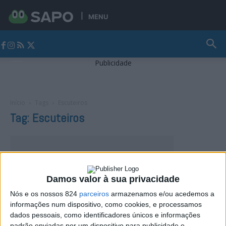
MENU
Jornal Alto Alentejo
Publicidade
Início
Tags
Escuteiros
Tag: Escuteiros
Damos valor à sua privacidade
Nós e os nossos 824
parceiros
armazenamos e/ou acedemos a
informações num dispositivo, como cookies, e processamos
dados pessoais, como identificadores únicos e informações
padrão enviadas por um dispositivo para publicidade e