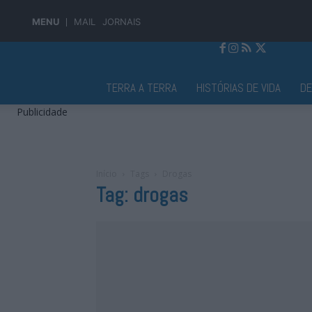
MENU
MAIL
JORNAIS
Jornal Alto Alentejo
TERRA A TERRA
HISTÓRIAS DE VIDA
D
Publicidade
Início
Tags
Drogas
Tag: drogas