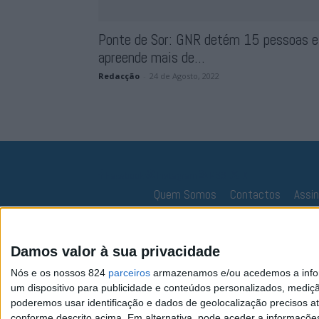
Ponte de Sor: GNR detém 15 pessoas e
apreende mais de...
Redacção
-
24 de Agosto, 2022
Facebook
Instagram
RSS
X
Quem Somos
Contactos
Assi
Damos valor à sua privacidade
Nós e os nossos 824
parceiros
armazenamos e/ou acedemos a inform
um dispositivo para publicidade e conteúdos personalizados, mediç
poderemos usar identificação e dados de geolocalização precisos at
conforme descrito acima. Em alternativa, pode aceder a informaçõe