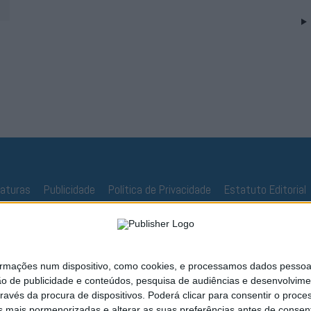
naturas
Publicidade
Política de Privacidade
Estatuto Editorial
ações num dispositivo, como cookies, e processamos dados pessoais,
ão de publicidade e conteúdos, pesquisa de audiências e desenvolvime
ravés da procura de dispositivos. Poderá clicar para consentir o proc
s mais pormenorizadas e alterar as suas preferências antes de consent