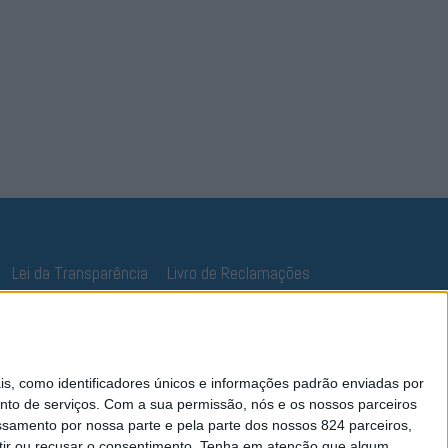
Lei da Transparência
Livro de Reclamações
 como identificadores únicos e informações padrão enviadas por
nto de serviços.
Com a sua permissão, nós e os nossos parceiros
essamento por nossa parte e pela parte dos nossos 824 parceiros,
ir ou recusar o consentimento.
Tenha em atenção que algum