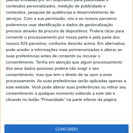
Lançamento oficial da biografia do Comendador Rui
conteúdos personalizados, medição de publicidade e
Nabeiro no dia em...
conteúdos, pesquisa de audiências e desenvolvimento de
Patrícia Leitão
-
25 de Março, 2021
serviços.
Com a sua permissão, nós e os nossos parceiros
poderemos usar identificação e dados de geolocalização
precisos através da procura de dispositivos. Poderá clicar para
Publicidade
consentir o processamento por nossa parte e pela parte dos
nossos 824 parceiros, conforme descrito acima. Em alternativa,
pode aceder a informações mais pormenorizadas e alterar as
suas preferências antes de consentir ou recusar o
consentimento.
Tenha em atenção que algum processamento
Publicidade
dos seus dados pessoais poderá não exigir o seu
consentimento, mas que tem o direito de se opor a esse
processamento. As suas preferências serão aplicadas apenas a
este website. Você pode alterar suas preferências ou retirar seu
consentimento a qualquer momento voltando a este site e
clicando no botão "Privacidade" na parte inferior da página.
CONCORDO
Facebook
Instagram
RSS
X