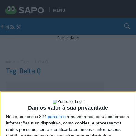
MENU
Jornal Alto Alentejo
Publicidade
Início
Tags
Delta Q
Tag: Delta Q
Damos valor à sua privacidade
Nós e os nossos 824
parceiros
armazenamos e/ou acedemos a
informações num dispositivo, como cookies, e processamos
dados pessoais, como identificadores únicos e informações
padrão enviadas por um dispositivo para publicidade e