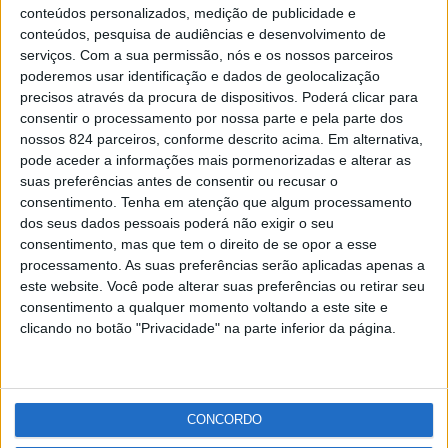
Monforte acolhe workshop dedicado ao Autismo
conteúdos personalizados, medição de publicidade e
Redacção
-
17 de Junho, 2022
conteúdos, pesquisa de audiências e desenvolvimento de
serviços.
Com a sua permissão, nós e os nossos parceiros
poderemos usar identificação e dados de geolocalização
precisos através da procura de dispositivos. Poderá clicar para
Publicidade
consentir o processamento por nossa parte e pela parte dos
nossos 824 parceiros, conforme descrito acima. Em alternativa,
pode aceder a informações mais pormenorizadas e alterar as
suas preferências antes de consentir ou recusar o
Publicidade
consentimento.
Tenha em atenção que algum processamento
dos seus dados pessoais poderá não exigir o seu
consentimento, mas que tem o direito de se opor a esse
processamento. As suas preferências serão aplicadas apenas a
este website. Você pode alterar suas preferências ou retirar seu
consentimento a qualquer momento voltando a este site e
clicando no botão "Privacidade" na parte inferior da página.
Facebook
Instagram
RSS
X
CONCORDO