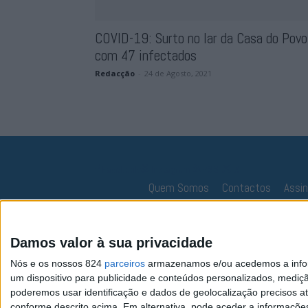
COVID-19: Surto no lar da Casa do Povo
com 47 infectados
Redacção
-
24 de Agosto, 2021
Facebook
Instagram
RSS
X
Quem Somos
Contactos
Assi
Damos valor à sua privacidade
Nós e os nossos 824
parceiros
armazenamos e/ou acedemos a inform
um dispositivo para publicidade e conteúdos personalizados, mediç
poderemos usar identificação e dados de geolocalização precisos at
conforme descrito acima. Em alternativa, pode aceder a informaçõe