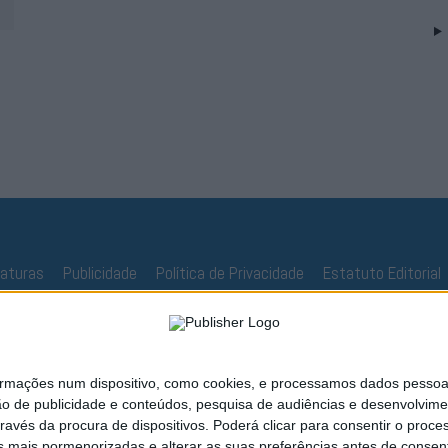
naturas
Publicidade
Política de Privacidade
Estatuto Editorial
ações num dispositivo, como cookies, e processamos dados pessoais,
ão de publicidade e conteúdos, pesquisa de audiências e desenvolvime
ravés da procura de dispositivos. Poderá clicar para consentir o proc
s mais pormenorizadas e alterar as suas preferências antes de consent