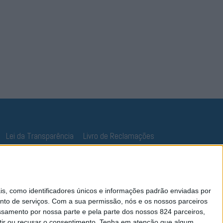
Lei da Transparência
Livro de Reclamações
 como identificadores únicos e informações padrão enviadas por
nto de serviços.
Com a sua permissão, nós e os nossos parceiros
essamento por nossa parte e pela parte dos nossos 824 parceiros,
ir ou recusar o consentimento.
Tenha em atenção que algum