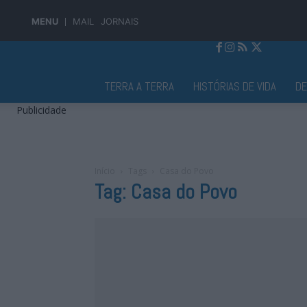
MENU
MAIL
JORNAIS
Jornal Alto Alentejo
TERRA A TERRA
HISTÓRIAS DE VIDA
D
Publicidade
Início
Tags
Casa do Povo
Tag: Casa do Povo