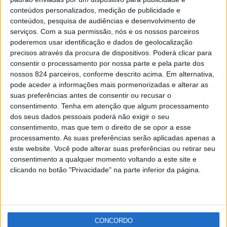
CIPGCRN convida Domingos Amaral para “Café com
conteúdos personalizados, medição de publicidade e
Letras”
conteúdos, pesquisa de audiências e desenvolvimento de
Redacção
-
3 de Março, 2021
serviços.
Com a sua permissão, nós e os nossos parceiros
poderemos usar identificação e dados de geolocalização
precisos através da procura de dispositivos. Poderá clicar para
Publicidade
consentir o processamento por nossa parte e pela parte dos
nossos 824 parceiros, conforme descrito acima. Em alternativa,
pode aceder a informações mais pormenorizadas e alterar as
suas preferências antes de consentir ou recusar o
consentimento.
Tenha em atenção que algum processamento
Publicidade
dos seus dados pessoais poderá não exigir o seu
consentimento, mas que tem o direito de se opor a esse
processamento. As suas preferências serão aplicadas apenas a
este website. Você pode alterar suas preferências ou retirar seu
consentimento a qualquer momento voltando a este site e
clicando no botão "Privacidade" na parte inferior da página.
CONCORDO
Facebook
Instagram
RSS
X