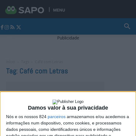
MENU
Jornal Alto Alentejo
Publicidade
Início
Tags
Café com Letras
Tag: Café com Letras
Damos valor à sua privacidade
Nós e os nossos 824
parceiros
armazenamos e/ou acedemos a
informações num dispositivo, como cookies, e processamos
dados pessoais, como identificadores únicos e informações
padrão enviadas por um dispositivo para publicidade e