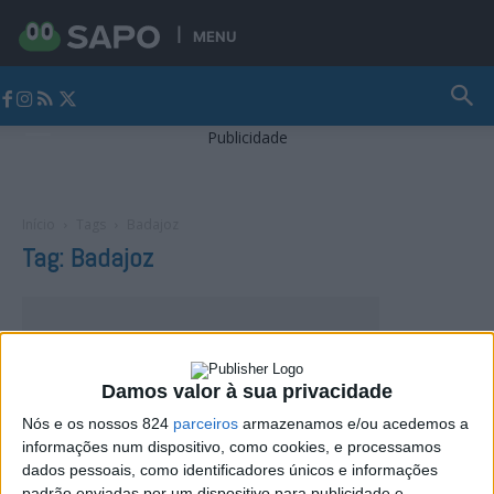
MENU
Jornal Alto Alentejo
Publicidade
Início
Tags
Badajoz
Tag: Badajoz
Damos valor à sua privacidade
Nós e os nossos 824
parceiros
armazenamos e/ou acedemos a
informações num dispositivo, como cookies, e processamos
dados pessoais, como identificadores únicos e informações
padrão enviadas por um dispositivo para publicidade e