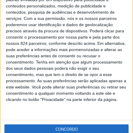
Apresentado hino e vídeo promocional da Eurocidade
conteúdos personalizados, medição de publicidade e
Badajoz-Elvas-Campo Maior (c/vídeo)
conteúdos, pesquisa de audiências e desenvolvimento de
Redacção
-
30 de Junho, 2021
serviços.
Com a sua permissão, nós e os nossos parceiros
poderemos usar identificação e dados de geolocalização
precisos através da procura de dispositivos. Poderá clicar para
Publicidade
consentir o processamento por nossa parte e pela parte dos
nossos 824 parceiros, conforme descrito acima. Em alternativa,
pode aceder a informações mais pormenorizadas e alterar as
suas preferências antes de consentir ou recusar o
consentimento.
Tenha em atenção que algum processamento
Publicidade
dos seus dados pessoais poderá não exigir o seu
consentimento, mas que tem o direito de se opor a esse
processamento. As suas preferências serão aplicadas apenas a
este website. Você pode alterar suas preferências ou retirar seu
consentimento a qualquer momento voltando a este site e
clicando no botão "Privacidade" na parte inferior da página.
CONCORDO
Facebook
Instagram
RSS
X