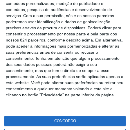
Arronches Adopta angaria fundos
conteúdos personalizados, medição de publicidade e
Redacção
-
15 de Setembro, 2015
conteúdos, pesquisa de audiências e desenvolvimento de
serviços.
Com a sua permissão, nós e os nossos parceiros
poderemos usar identificação e dados de geolocalização
Publicidade
precisos através da procura de dispositivos. Poderá clicar para
consentir o processamento por nossa parte e pela parte dos
nossos 824 parceiros, conforme descrito acima. Em alternativa,
pode aceder a informações mais pormenorizadas e alterar as
suas preferências antes de consentir ou recusar o
Publicidade
consentimento.
Tenha em atenção que algum processamento
dos seus dados pessoais poderá não exigir o seu
consentimento, mas que tem o direito de se opor a esse
processamento. As suas preferências serão aplicadas apenas a
este website. Você pode alterar suas preferências ou retirar seu
consentimento a qualquer momento voltando a este site e
clicando no botão "Privacidade" na parte inferior da página.
Facebook
Instagram
RSS
X
CONCORDO
Quem Somos
Contactos
Assinaturas
Publicidade