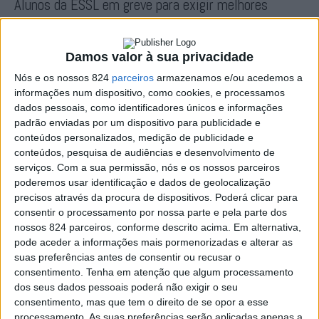
Alunos da ESSL em greve para exigir melhores
condições na escola
Redacção
-
24 de Março, 2022
Damos valor à sua privacidade
Nós e os nossos 824
parceiros
armazenamos e/ou acedemos a
informações num dispositivo, como cookies, e processamos
dados pessoais, como identificadores únicos e informações
padrão enviadas por um dispositivo para publicidade e
conteúdos personalizados, medição de publicidade e
conteúdos, pesquisa de audiências e desenvolvimento de
serviços.
Com a sua permissão, nós e os nossos parceiros
poderemos usar identificação e dados de geolocalização
precisos através da procura de dispositivos. Poderá clicar para
“Sem Água a Vida É uma Seca”: Livro escrito pelos
consentir o processamento por nossa parte e pela parte dos
alunos...
nossos 824 parceiros, conforme descrito acima. Em alternativa,
pode aceder a informações mais pormenorizadas e alterar as
Redacção
-
10 de Fevereiro, 2022
suas preferências antes de consentir ou recusar o
consentimento.
Tenha em atenção que algum processamento
dos seus dados pessoais poderá não exigir o seu
consentimento, mas que tem o direito de se opor a esse
processamento. As suas preferências serão aplicadas apenas a