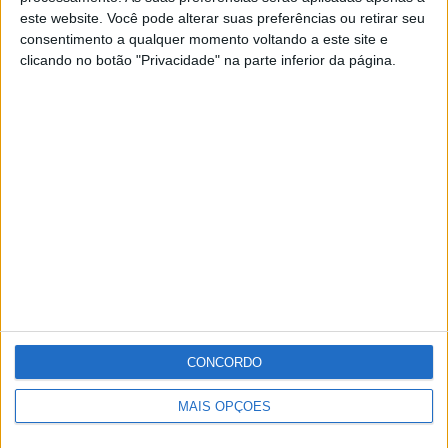
este website. Você pode alterar suas preferências ou retirar seu
consentimento a qualquer momento voltando a este site e
clicando no botão "Privacidade" na parte inferior da página.
Câmara de Elvas entrega quase cem refeições
diárias a alunos
Redacção
-
4 de Fevereiro, 2021
Publicidade
Publicidade
CONCORDO
MAIS OPÇÕES