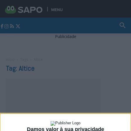
MENU
Jornal Alto Alentejo
Publicidade
Início
Tags
Altice
Tag: Altice
Damos valor à sua privacidade