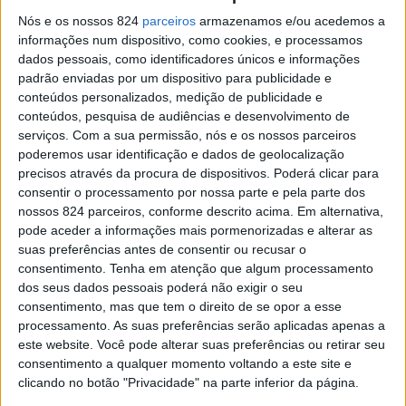
Altice entrega equipamentos à GNR de Portalegre
Nós e os nossos 824
parceiros
armazenamos e/ou acedemos a
para combater isolamento social
informações num dispositivo, como cookies, e processamos
Redacção
-
24 de Fevereiro, 2021
dados pessoais, como identificadores únicos e informações
padrão enviadas por um dispositivo para publicidade e
conteúdos personalizados, medição de publicidade e
conteúdos, pesquisa de audiências e desenvolvimento de
serviços.
Com a sua permissão, nós e os nossos parceiros
poderemos usar identificação e dados de geolocalização
precisos através da procura de dispositivos. Poderá clicar para
consentir o processamento por nossa parte e pela parte dos
nossos 824 parceiros, conforme descrito acima. Em alternativa,
pode aceder a informações mais pormenorizadas e alterar as
suas preferências antes de consentir ou recusar o
Altice reforça apoio à GNR com equipamentos e
consentimento.
Tenha em atenção que algum processamento
comunicações para todos...
dos seus dados pessoais poderá não exigir o seu
consentimento, mas que tem o direito de se opor a esse
Patrícia Leitão
-
11 de Fevereiro, 2021
processamento. As suas preferências serão aplicadas apenas a
este website. Você pode alterar suas preferências ou retirar seu
consentimento a qualquer momento voltando a este site e
Publicidade
clicando no botão "Privacidade" na parte inferior da página.