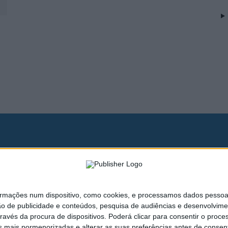
naturas
Publicidade
Política de Privacidade
Estatuto Editorial
ações num dispositivo, como cookies, e processamos dados pessoais,
ão de publicidade e conteúdos, pesquisa de audiências e desenvolvime
ravés da procura de dispositivos. Poderá clicar para consentir o proc
s mais pormenorizadas e alterar as suas preferências antes de consent