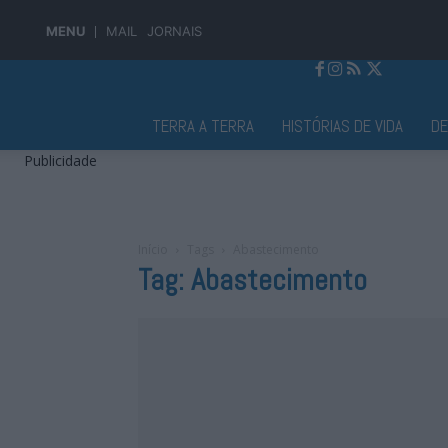
MENU
MAIL
JORNAIS
Jornal Alto Alentejo
TERRA A TERRA
HISTÓRIAS DE VIDA
D
Publicidade
Início
Tags
Abastecimento
Tag: Abastecimento