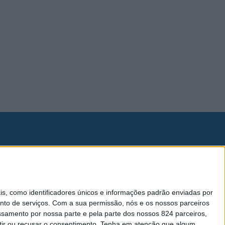
Lei da Transparência
Livro de Reclamações
 como identificadores únicos e informações padrão enviadas por
nto de serviços.
Com a sua permissão, nós e os nossos parceiros
essamento por nossa parte e pela parte dos nossos 824 parceiros,
ir ou recusar o consentimento.
Tenha em atenção que algum