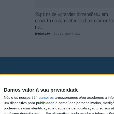
Ruptura de «grandes dimensões» em
conduta de água afecta abastecimento
no...
Redacção
-
6 de Setembro, 2021
Facebook
Instagram
RSS
X
Quem Somos
Contactos
Assi
Damos valor à sua privacidade
Nós e os nossos 824
parceiros
armazenamos e/ou acedemos a inform
um dispositivo para publicidade e conteúdos personalizados, mediç
poderemos usar identificação e dados de geolocalização precisos at
conforme descrito acima. Em alternativa, pode aceder a informaçõe