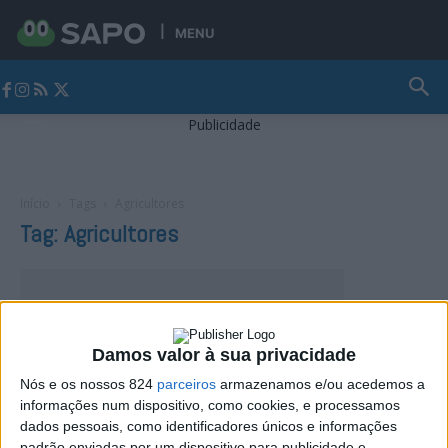
MENU
Jornal Alto Alentejo
Publicidade
Início
Tags
Agricultores
Tag: Agricultores
Damos valor à sua privacidade
Nós e os nossos 824
parceiros
armazenamos e/ou acedemos a
informações num dispositivo, como cookies, e processamos
dados pessoais, como identificadores únicos e informações
padrão enviadas por um dispositivo para publicidade e