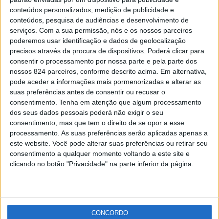
Governo antecipa apoio excepcional de 500 milhões
conteúdos personalizados, medição de publicidade e
de euros aos agricultores
conteúdos, pesquisa de audiências e desenvolvimento de
Redacção
-
12 de Maio, 2022
serviços.
Com a sua permissão, nós e os nossos parceiros
poderemos usar identificação e dados de geolocalização
precisos através da procura de dispositivos. Poderá clicar para
Publicidade
consentir o processamento por nossa parte e pela parte dos
nossos 824 parceiros, conforme descrito acima. Em alternativa,
pode aceder a informações mais pormenorizadas e alterar as
suas preferências antes de consentir ou recusar o
consentimento.
Tenha em atenção que algum processamento
Publicidade
dos seus dados pessoais poderá não exigir o seu
consentimento, mas que tem o direito de se opor a esse
processamento. As suas preferências serão aplicadas apenas a
este website. Você pode alterar suas preferências ou retirar seu
consentimento a qualquer momento voltando a este site e
clicando no botão "Privacidade" na parte inferior da página.
CONCORDO
Facebook
Instagram
RSS
X