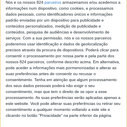
Nuno Matos celebra 25 anos de carreira
Nós e os nossos 824
parceiros
armazenamos e/ou acedemos a
informações num dispositivo, como cookies, e processamos
Redacção
-
11 de Maio, 2021
dados pessoais, como identificadores únicos e informações
padrão enviadas por um dispositivo para publicidade e
conteúdos personalizados, medição de publicidade e
conteúdos, pesquisa de audiências e desenvolvimento de
serviços.
Com a sua permissão, nós e os nossos parceiros
poderemos usar identificação e dados de geolocalização
precisos através da procura de dispositivos. Poderá clicar para
consentir o processamento por nossa parte e pela parte dos
nossos 824 parceiros, conforme descrito acima. Em alternativa,
pode aceder a informações mais pormenorizadas e alterar as
suas preferências antes de consentir ou recusar o
Portevidro celebra 25 anos
consentimento.
Tenha em atenção que algum processamento
Redacção
-
10 de Fevereiro, 2021
dos seus dados pessoais poderá não exigir o seu
consentimento, mas que tem o direito de se opor a esse
processamento. As suas preferências serão aplicadas apenas a
Publicidade
este website. Você pode alterar suas preferências ou retirar seu
consentimento a qualquer momento voltando a este site e
clicando no botão "Privacidade" na parte inferior da página.