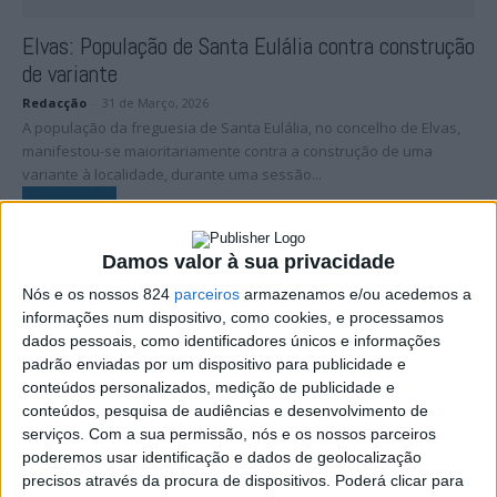
Elvas: População de Santa Eulália contra construção
de variante
Redacção
-
31 de Março, 2026
A população da freguesia de Santa Eulália, no concelho de Elvas,
manifestou-se maioritariamente contra a construção de uma
variante à localidade, durante uma sessão...
Leia mais
Damos valor à sua privacidade
Nós e os nossos 824
parceiros
armazenamos e/ou acedemos a
informações num dispositivo, como cookies, e processamos
dados pessoais, como identificadores únicos e informações
padrão enviadas por um dispositivo para publicidade e
conteúdos personalizados, medição de publicidade e
conteúdos, pesquisa de audiências e desenvolvimento de
serviços.
Com a sua permissão, nós e os nossos parceiros
poderemos usar identificação e dados de geolocalização
precisos através da procura de dispositivos. Poderá clicar para