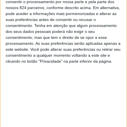
consentir o processamento por nossa parte e pela parte dos
nossos 824 parceiros, conforme descrito acima. Em alternativa,
pode aceder a informações mais pormenorizadas e alterar as
suas preferências antes de consentir ou recusar o
consentimento.
Tenha em atenção que algum processamento
dos seus dados pessoais poderá não exigir o seu
consentimento, mas que tem o direito de se opor a esse
processamento. As suas preferências serão aplicadas apenas a
este website. Você pode alterar suas preferências ou retirar seu
Elvas: improvisar’ARTE reúne grupos nacionais e
consentimento a qualquer momento voltando a este site e
internacionais
clicando no botão "Privacidade" na parte inferior da página.
Redacção
-
31 de Março, 2026
O XXVIII Festival Internacional de Teatro Escolar “improvisar’ARTE”
decorreu entre os dias 23 e 27 de Março, em Elvas, reunindo
diversos grupos nacionais e...
Leia mais