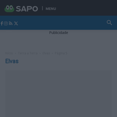
MENU
Jornal Alto Alentejo
Publicidade
Início
Terra a Terra
Elvas
Página 5
Elvas