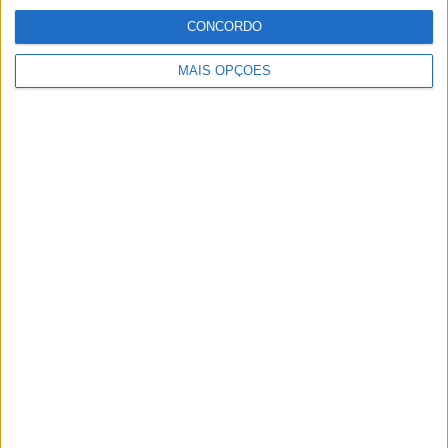
CONCORDO
MAIS OPÇÕES
Elvas recebe final nacional do Mega Sprinter com
cerca de 800 alunos
Redacção
-
13 de Março, 2026
A cidade de Elvas recebe, nos dias 20 e 21 de Março, a final
nacional do XX Mega Sprinter, competição que deverá reunir
cerca...
Leia mais