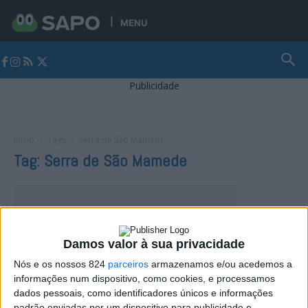
MENU
Jornal Alto Alentejo
Publicidade
Início
Tags
Serra de São Mamede
Tag: Serra de São Mamede
Damos valor à sua privacidade
Nós e os nossos 824
parceiros
armazenamos e/ou acedemos a
informações num dispositivo, como cookies, e processamos
dados pessoais, como identificadores únicos e informações
padrão enviadas por um dispositivo para publicidade e