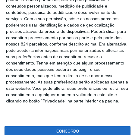
Dirk Niepoort e Ljubomir Stanisic criam vinho DOC
conteúdos personalizados, medição de publicidade e
de Portalegre
conteúdos, pesquisa de audiências e desenvolvimento de
Patrícia Leitão
-
6 de Abril, 2021
serviços.
Com a sua permissão, nós e os nossos parceiros
poderemos usar identificação e dados de geolocalização
precisos através da procura de dispositivos. Poderá clicar para
Publicidade
consentir o processamento por nossa parte e pela parte dos
nossos 824 parceiros, conforme descrito acima. Em alternativa,
pode aceder a informações mais pormenorizadas e alterar as
suas preferências antes de consentir ou recusar o
consentimento.
Tenha em atenção que algum processamento
Publicidade
dos seus dados pessoais poderá não exigir o seu
consentimento, mas que tem o direito de se opor a esse
processamento. As suas preferências serão aplicadas apenas a
este website. Você pode alterar suas preferências ou retirar seu
consentimento a qualquer momento voltando a este site e
clicando no botão "Privacidade" na parte inferior da página.
CONCORDO
Facebook
Instagram
RSS
X