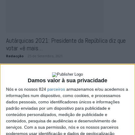
Autárquicas 2021: Presidente da República diz que
votar «é mais...
Redacção
-
25 de Setembro, 2021
Damos valor à sua privacidade
Nós e os nossos 824
parceiros
armazenamos e/ou acedemos a
informações num dispositivo, como cookies, e processamos
dados pessoais, como identificadores únicos e informações
padrão enviadas por um dispositivo para publicidade e
conteúdos personalizados, medição de publicidade e
conteúdos, pesquisa de audiências e desenvolvimento de
Presidente da República promulga luto nacional por
serviços.
Com a sua permissão, nós e os nossos parceiros
Jorge Sampaio
poderemos usar identificação e dados de geolocalização