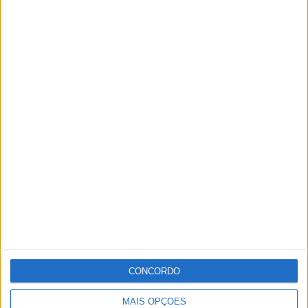
Presidente da República afirma que
«desconfinamento deve seguir o seu curso»
Redacção
-
14 de Abril, 2021
CONCORDO
MAIS OPÇÕES