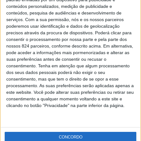
Portalegre assinala passagem de ano com fogo-de-
conteúdos personalizados, medição de publicidade e
artifício
conteúdos, pesquisa de audiências e desenvolvimento de
Redacção
-
30 de Dezembro, 2021
serviços.
Com a sua permissão, nós e os nossos parceiros
poderemos usar identificação e dados de geolocalização
precisos através da procura de dispositivos. Poderá clicar para
Publicidade
consentir o processamento por nossa parte e pela parte dos
nossos 824 parceiros, conforme descrito acima. Em alternativa,
pode aceder a informações mais pormenorizadas e alterar as
suas preferências antes de consentir ou recusar o
consentimento.
Tenha em atenção que algum processamento
Publicidade
dos seus dados pessoais poderá não exigir o seu
consentimento, mas que tem o direito de se opor a esse
processamento. As suas preferências serão aplicadas apenas a
este website. Você pode alterar suas preferências ou retirar seu
consentimento a qualquer momento voltando a este site e
clicando no botão "Privacidade" na parte inferior da página.
CONCORDO
Facebook
Instagram
RSS
X