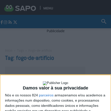
MENU
Jornal Alto Alentejo
Publicidade
Início
Tags
Fogo-de-artifício
Tag: fogo-de-artifício
Damos valor à sua privacidade
Nós e os nossos 824
parceiros
armazenamos e/ou acedemos a
informações num dispositivo, como cookies, e processamos
dados pessoais, como identificadores únicos e informações
padrão enviadas por um dispositivo para publicidade e